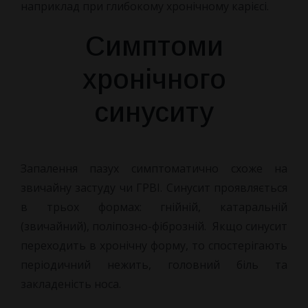
наприклад при глибокому хронічному карієсі.
Симптоми
хронічного
синуситу
Запалення пазух симптоматично схоже на
звичайну застуду чи ГРВІ. Синусит проявляється
в трьох формах: гнійній, катаральній
(звичайний), поліпозно-фіброзній. Якщо синусит
переходить в хронічну форму, то спостерігають
періодичний нежить, головний біль та
закладеність носа.