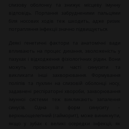
слизову оболонку та знижує місцеву імунну
відповідь. Порпання забрудненими пальцями
біля носових ходів теж шкодить, адже ризик
потрапляння інфекції значно підвищується.
Деякі генетичні фактори та анатомічні вади
впливають на процес дихання, зволоженість у
пазухах і відходження фізіологічних рідин. Вони
можуть провокувати часті синусити та
викликати інші захворювання. Формування
поліпів та пухлин на слизовій оболонці носу,
задавнені респіраторні хвороби, захворювання
імунної системи теж викликають запалення
синусів. Одна із форм синуситу –
верхньощелепний (гайморит), може виникнути,
якщо у зубах є великі осередки інфекції, як