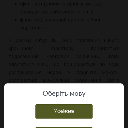
сфеноідит (у клиновидній пазусі, що
знаходиться найглибше за інші);
фронтит (запальний процес лобної
порожнини).
В деяких ситуаціях, коли запалення набуло
хронічного характеру, починається
подразнення нервових закінчень, тому
з’являється біль, що поширюється по ходу
розташування нерва. У пацієнта можуть
розпочатися мимовільні скорочення м’язів
обличчя, головний біль стає нестерпнішим.
Оберiть мову
Лікування
Українська
хронічного