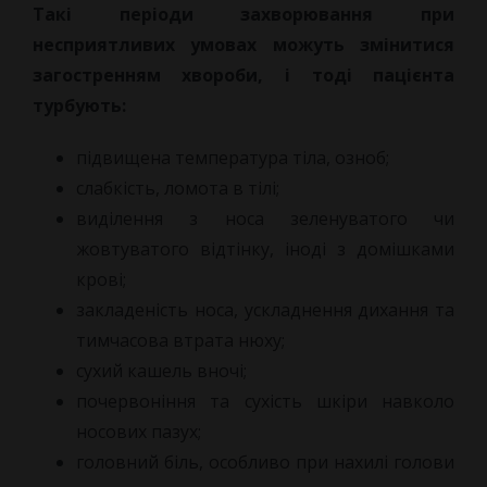
Такі періоди захворювання при
несприятливих умовах можуть змінитися
загостренням хвороби, і тоді пацієнта
турбують:
підвищена температура тіла, озноб;
слабкість, ломота в тілі;
виділення з носа зеленуватого чи
жовтуватого відтінку, іноді з домішками
крові;
закладеність носа, ускладнення дихання та
тимчасова втрата нюху;
сухий кашель вночі;
почервоніння та сухість шкіри навколо
носових пазух;
головний біль, особливо при нахилі голови