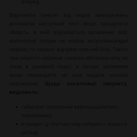
вперед.
Відрізнити синусит від інших захворювань
допомагає наступний тест: якщо прощупати
область, в якій відбувається запалення, лоб,
колоносові пазухи чи корінь носу(клиновидні
пазухи), то пацієнт відчуває сильний біль. Також
при синуситі набрякає слизова оболонка носу не
лише в ураженій пазусі, а процес запалення
може переходити на інші відділи носової
порожнини.
Щодо локалізації синуситу,
виділяють:
гайморит (запалення верхньощелепної
порожнини);
етмоїдит (у ґратчастому лабіринті, пориста
кістка);