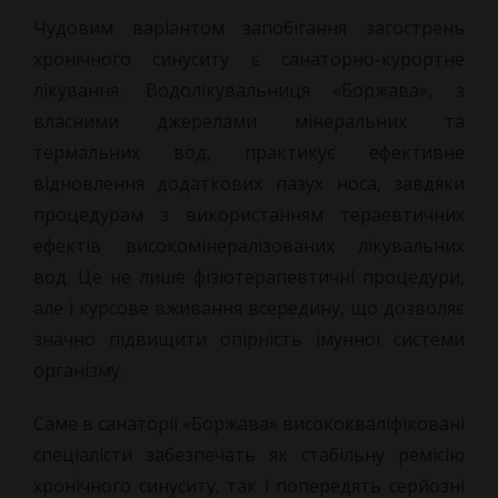
Чудовим варіантом запобігання загострень
хронічного синуситу є санаторно-курортне
лікування. Водолікувальниця «Боржава», з
власними джерелами мінеральних та
термальних вод, практикує ефективне
відновлення додаткових пазух носа, завдяки
процедурам з використанням тераевтичних
ефектів високомінералізованих лікувальних
вод. Це не лише фізіотерапевтичні процедури,
але і курсове вживання всередину, що дозволяє
значно підвищити опірність імунної системи
організму.
Саме в санаторії «Боржава» висококваліфіковані
спеціалісти забезпечать як стабільну ремісію
хронічного синуситу, так і попередять серйозні