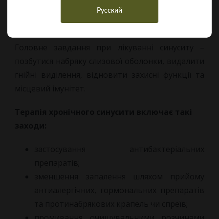
синуситу
Русский
Головне завдання при лікуванні синуситу –
позбутися набряку слизової оболонки, видалити
гнійні виділення, відновити захисні функції та
місцевий імунітет.
Терапія хронічного синусити включає такі
заходи:
застосування антибактеріальних
препаратів;
зменшення запалення шляхом прийому
антиалергічних, гормональних препаратів
та протинабрякових крапель чи спреїв;
промивання очищувальними розчинами