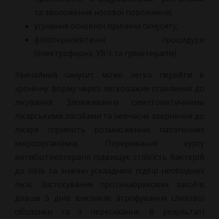
та зволоження носової порожнини;
усунення основної причини синуситу;
фізіотерапевтичні процедури
(електрофорез, УВЧ та грязетерапія).
Звичайний синусит може легко перейти в
хронічну форму через легковажне ставлення до
лікування. Зловживання симптоматичними
лікарськими засобами та невчасне звернення до
лікаря сприяють розмноженню патогенних
мікроорганізмів. Переривання курсу
антибіотикотерапії підвищує стійкість бактерій
до ліків та значно ускладнює підбір необхідних
ліків. Застосування протинабрякових засобів
довше 5 днів викликає атрофування слизової
оболонки та її пересихання. В результаті