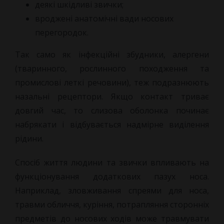
деякі шкідливі звички;
вроджені анатомічні вади носових
перегородок.
Так само як інфекційні збудники, алергени
(тваринного, рослинного походження та
промислові леткі речовини), теж подразнюють
назальні рецептори. Якщо контакт триває
довгий час, то слизова оболонка починає
набрякати і відбувається надмірне виділення
рідини.
Спосіб життя людини та звички впливають на
функціонування додаткових пазух носа.
Наприклад, зловживання спреями для носа,
травми обличчя, куріння, потрапляння сторонніх
предметів до носових ходів може травмувати