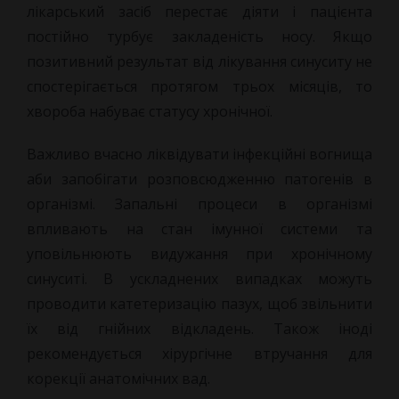
лікарський засіб перестає діяти і пацієнта
постійно турбує закладеність носу. Якщо
позитивний результат від лікування синуситу не
спостерігається протягом трьох місяців, то
хвороба набуває статусу хронічної.
Важливо вчасно ліквідувати інфекційні вогнища
аби запобігати розповсюдженню патогенів в
організмі. Запальні процеси в організмі
впливають на стан імунної системи та
уповільнюють видужання при хронічному
синуситі. В ускладнених випадках можуть
проводити катетеризацію пазух, щоб звільнити
їх від гнійних відкладень. Також іноді
рекомендується хірургічне втручання для
корекції анатомічних вад.