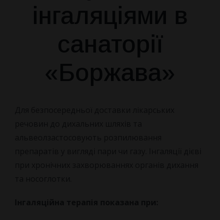
інгаляціями в
ПРО НАС
санаторії
КОНТАКТИ
НОВИНИ
«Боржава»
Про санаторій
Наша команда
Для безпосередньої доставки лікарських
речовин до дихальних шляхів та
Як Доїхати
альвеолзастосовують розпилювання
препаратів у вигляді пари чи газу. Інгаляції дієві
Відгуки
при хронічних захворюваннях органів дихання
та носоглотки.
Правила бронювання
Інгаляційна терапія показана при:
Питання та Відповіді