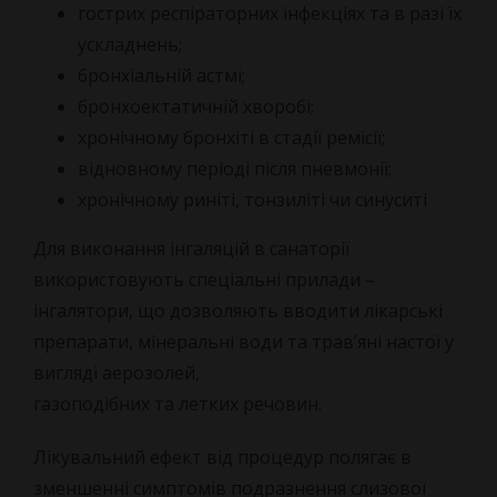
гострих респіраторних інфекціях та в разі їх
ускладнень;
бронхіальній астмі;
бронхоектатичній хворобі;
хронічному бронхіті в стадії ремісії;
відновному періоді після пневмонії;
хронічному риніті, тонзиліті чи синуситі
Для виконання інгаляцій в санаторії
використовують спеціальні прилади –
інгалятори, що дозволяють вводити лікарські
препарати, мінеральні води та трав’яні настої у
вигляді аерозолей,
газоподібних та летких речовин.
Лікувальний ефект від процедур полягає в
зменшенні симптомів подразнення слизової