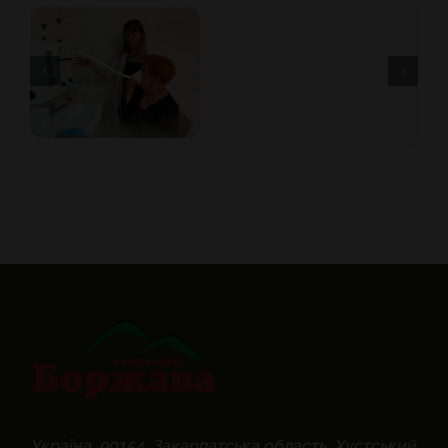
Україна, 90154, Закарпатська область, Хустський