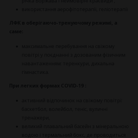
річка Боржава і неймовірні краєвиди ,
використання аерофітотерапії, геліотерапії
ЛФК в оберігаючо-тренуючому режимі, а
саме:
максимальне перебування на свіжому
повітрі у поєднанні з дозованим фізичним
навантаженням: теренкури, дихальна
гімнастика.
При легких формах COVID-19 :
активний відпочинок на свіжому повітрі:
баскетбол, волейбол, теніс, вуличні
тренажери,
великий плавальний басейн з мінеральною
водою і термальний бокс, де проводиться