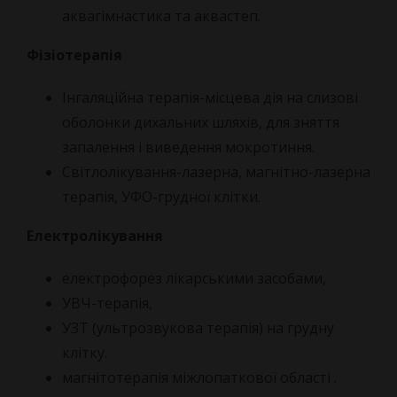
аквагімнастика та аквастеп.
Фізіотерапія
Інгаляційна терапія-місцева дія на слизові
оболонки дихальних шляхів, для зняття
запалення і виведення мокротиння.
Світлолікування-лазерна, магнітно-лазерна
терапія, УФО-грудної клітки.
Електролікування
електрофорез лікарськими засобами,
УВЧ-терапія,
УЗТ (ультрозвукова терапія) на грудну
клітку.
магнітотерапія міжлопаткової області .