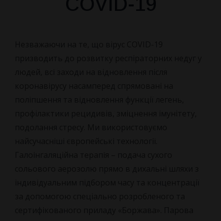
COVID-19
Незважаючи на те, що вірус COVID-19
призводить до розвитку респіраторних недуг у
людей, всі заходи на відновлення після
коронавірусу насамперед спрямовані на
поліпшення та відновлення функції легень,
профілактики рецидивів, зміцнення імунітету,
подолання стресу. Ми використовуємо
найсучасніші європейські технології.
Галоінгаляційна терапія – подача сухого
сольового аерозолю прямо в дихальні шляхи з
індивідуальним підбором часу та концентрації
за допомогою спеціально розробленого та
сертифікованого приладу «Боржава». Парова