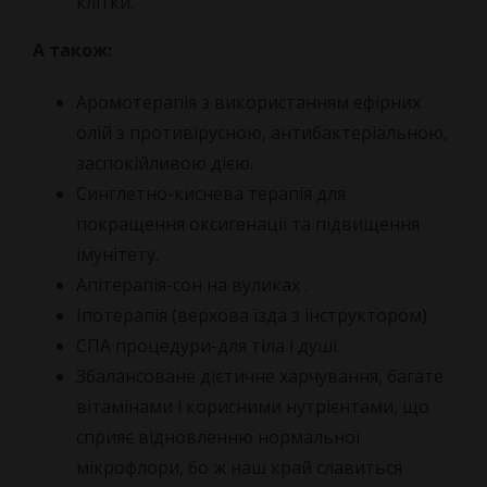
клітки.
А також:
Аромотерапія з використанням ефірних
олій з противірусною, антибактеріальною,
заспокійливою дією.
Синглетно-киснева терапія для
покращення оксигенації та підвищення
імунітету.
Апітерапія-сон на вуликах .
Іпотерапія (верхова їзда з інструктором)
СПА процедури-для тіла і душі.
Збалансоване дієтичне харчування, багате
вітамінами і корисними нутрієнтами, що
сприяє відновленню нормальної
мікрофлори, бо ж наш край славиться