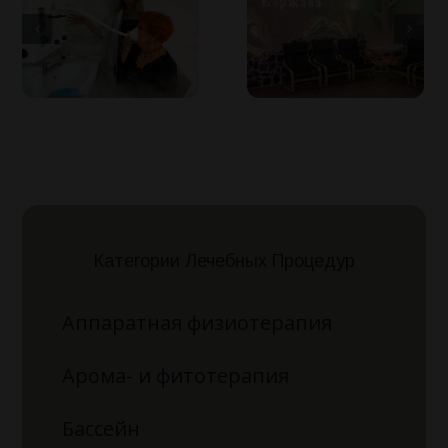
Категории Лечебных Процедур
Аппаратная физиотерапия
Арома- и фитотерапия
Бассейн