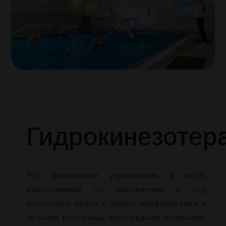
КОНТАКТЫ
Досуг
НОВОСТИ
О санатории
Наша команда
Как Доехать
Гидрокинезотер
Отзывы
Правила проживания
Это физические упражнения в воде,
выполняемые по назначению и под
Вопросы и ответы
контролем врача с целью
профилактики и
лечения различных заболеваний. Включает,