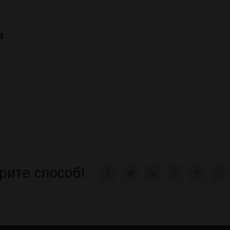
а
рите способ!
Facebook
Twitter
LinkedIn
WhatsApp
Pinterest
E