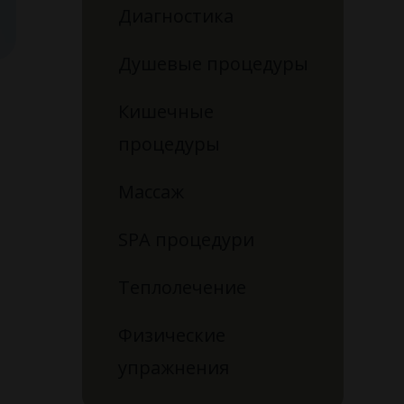
Диагностика
Душевые процедуры
Кишечные
процедуры
Массаж
SPA процедури
Теплолечение
Физические
упражнения