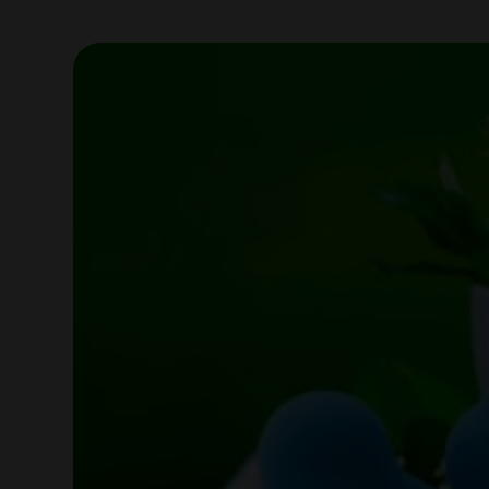
View
Larger
Image