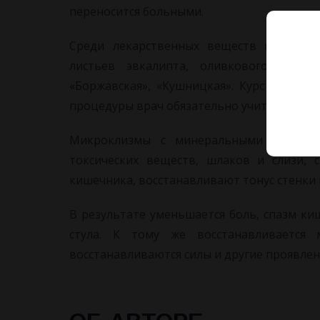
переносится больными.
Среди лекарственных веществ применяю
листьев эвкалипта, оливкового или п
«Боржавская», «Кушницкая». Курс лечения
процедуры врач обязательно учитывает на
Микроклизмы с минеральными водами
токсических веществ, шлаков и слизи, 
кишечника, восстанавливают тонус стенки
В результате уменьшается боль, спазм ки
стула. К тому же восстанавливается 
восстанавливаются силы и другие проявлен