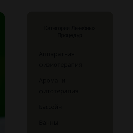
Категории Лечебных
Процедур
Аппаратная
физиотерапия
Арома- и
фитотерапия
Бассейн
Ванны