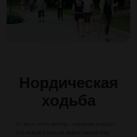
КОНТАКТЫ
Досуг
НОВОСТИ
О санатории
Наша команда
Как Доехать
Нордическая
Отзывы
ходьба
Правила проживания
Вопросы и ответы
От англ.
nordic walking
– северная ходьба –
это новый и весьма эффективный вид