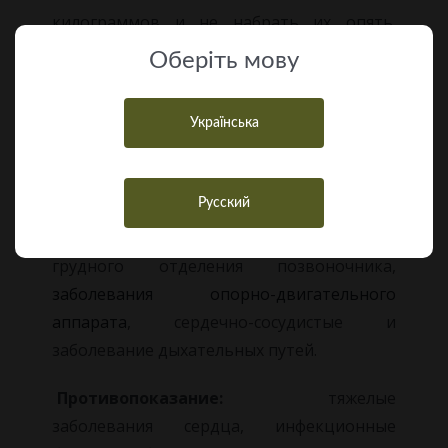
килограммов и не набрать их опять.
Занятие нордической ходьбой повышают
Оберiть мову
стрессоустойчивость организма.
Ритмичные повторяющиеся движения,
Українська
свежий воздух и постоянное изменение
пейзажей замечательно успокаивают и
помогают снять последствия стресса.
Русский
Показания:
остеохондроз шейно-
грудного отделения позвоночника,
заболевания опорно-двигательного
аппарата
, сердечно-сосудистые и
заболевание дыхательных путей.
Противопоказание:
тяжелые
заболевания сердца, инфекционные