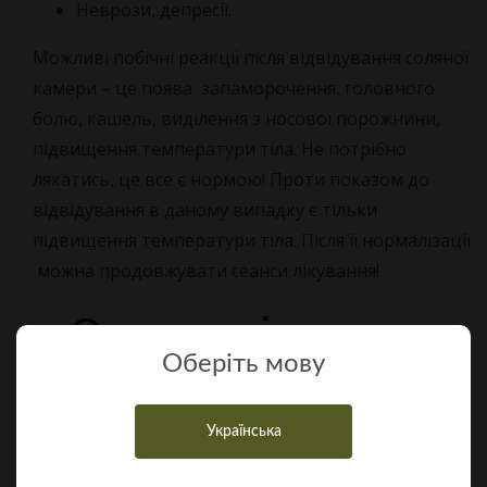
Неврози, депресії.
Можливі побічні реакції після відвідування соляної
камери – це поява запаморочення, головного
болю, кашель, виділення з носової порожнини,
підвищення температури тіла. Не потрібно
лякатись, це все є нормою! Проти показом до
відвідування в даному випадку є тільки
підвищення температури тіла. Після її нормалізації
можна продовжувати сеанси лікування!
Соляна кімната –
Оберiть мову
перелік загальних
протипоказань
Українська