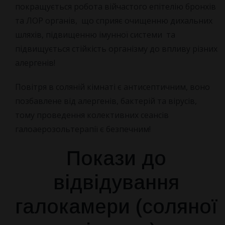
покращується робота війчастого епітелію бронхів
та ЛОР органів, що сприяє очищенню дихальних
шляхів, підвищенню імунної системи та
підвищується стійкість організму до впливу різних
алергенів!
Повітря в соляній кімнаті є антисептичним, воно
позбавлене від алергенів, бактерій та вірусів,
тому проведення колективних сеансів
галоаерозольтерапії є безпечним!
Покази до
відвідування
галокамери (соляної