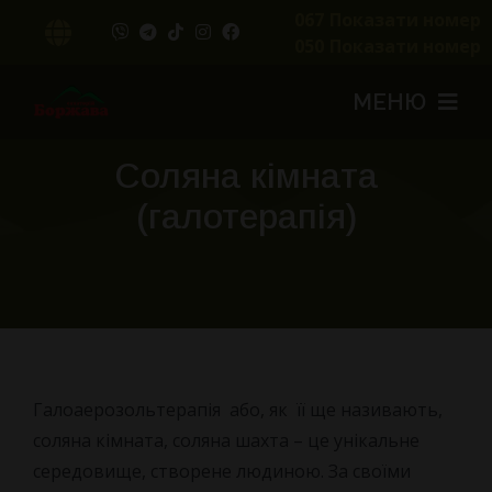
Перейти
067
Показати номер
Toggle
до
050
Показати номер
змісту
Navigation
UA
МЕНЮ
RU
Соляна кімната
ОЗДОРОВЧІ ПРОГРАМИ
(галотерапія)
ЛІКУВАЛЬНІ ВОДИ
ОЗДОРОВЛЕННЯ
Мінеральні Води
ПРОЖИВАННЯ
Термальні Води
Реабілітація
Галоаерозольтерапія або, як її ще називають,
ЦІНИ
Лікуємо Захворювання
Номери
соляна кімната, соляна шахта – це унікальне
середовище, створене людиною. За своїми
ДОЗВІЛЛЯ
Лікувальні Процедури
Харчування