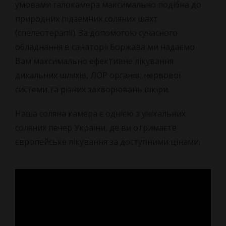
умовами галокамера максимально подібна до
природних підземних соляних шахт
ПРО НАС
(спелеотерапії). За допомогою сучасного
обладнання в санаторії Боржава ми надаємо
КОНТАКТИ
НОВИНИ
Вам максимально ефективне лікування
дихальних шляхів, ЛОР органів, нервової
Про санаторій
системи та різних захворювань шкіри.
Наша команда
Наша соляна камера є однією з унікальних
соляних печер України, де ви отримаєте
Як Доїхати
європейське лікування за доступними цінами.
Відгуки
Правила бронювання
Питання та Відповіді