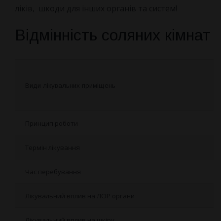
ліків, шкоди для інших органів та систем!
Відмінність соляних кімнат
Види лікувальних приміщень
Принцип роботи
Термін лікування
Час перебування
Лікувальний вплив на ЛОР органи
Лікувальний вплив на шкіру