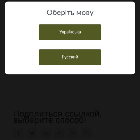
Оберiть мову
Українська
Русский
Сніжана Чеботарева
Поделиться ссылкой,
выберите способ!
Facebook
Twitter
LinkedIn
WhatsApp
Pinterest
E-
mail: