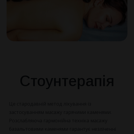
ПРО НАС
КОНТАКТИ
НОВИНИ
Про санаторій
Наша команда
Стоунтерапія
Як Доїхати
Відгуки
Це стародавній метод лікування із
застосуванням масажу гарячими каменями.
Правила бронювання
Розслабляюча гармонійна техніка
масажу
базальтовими каменями гарантує незліченні
Питання та Відповіді