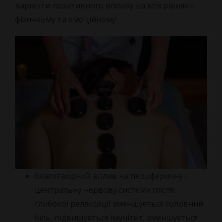
варіанти позитивного впливу на всіх рівнях –
фізичному та емоційному:
благотворний вплив на периферичну і
центральну нервову системи (після
глибокої релаксації зменшується головний
біль, підвищується імунітет, зменшується