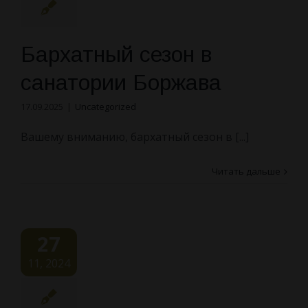
КОНТАКТЫ
Досуг
НОВОСТИ
Бархатный сезон в
О санатории
санатории Боржава
Наша команда
17.09.2025
|
Uncategorized
Вашему вниманию, бархатный сезон в [...]
Как Доехать
Читать дальше
Отзывы
Правила проживания
27
Вопросы и ответы
11, 2024