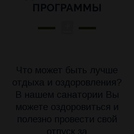
ПРОГРАММЫ
КОНТАКТЫ
Досуг
НОВОСТИ
О санатории
Наша команда
Как Доехать
Что может быть лучше
отдыха и оздоровления?
Отзывы
В нашем санатории Вы
Правила проживания
можете оздоровиться и
Вопросы и ответы
полезно провести свой
отпуск за