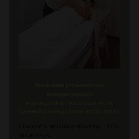
Программа реабилитации
военнослужащих
и гражданского населения после
ранений и боевых психических травм
Стоимость лечебных процедур – 1170
грн.
в сутки.