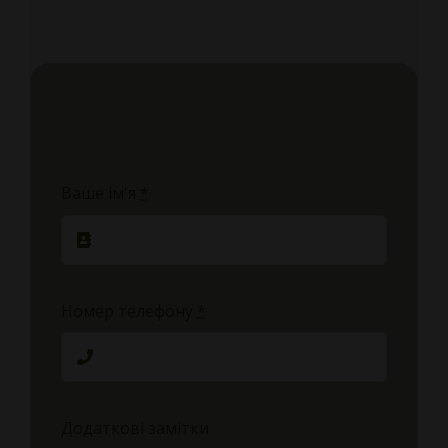
Ваше ім'я
*
Номер телефону
*
Додаткові замітки