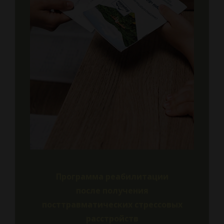
Программа реабилитации
после получения
посттравматических стрессовых
расстройств