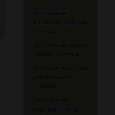
Заболевания
мочевыделительной
системы
Заболевания мужской
половой системы
Заболевания опорно-
двигательного
аппарата
Заболевания
периферической