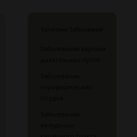
Категории Заболеваний
Заболевания верхних
дыхательных путей
Заболевание
периферических
сосудов
Заболевания
желудочно-
кишечного тракта