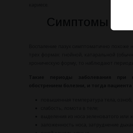
кариесе.
Симптомы хрон
Воспаление пазух симптоматично похоже н
трех формах: гнойной, катаральной (обычн
хроническую форму, то наблюдают периодич
Такие периоды заболевания при н
обострением болезни, и тогда пациента 
повышенная температура тела, озноб;
слабость, ломота в теле;
выделения из носа зеленоватого или ж
заложенность носа, затруднение дыха