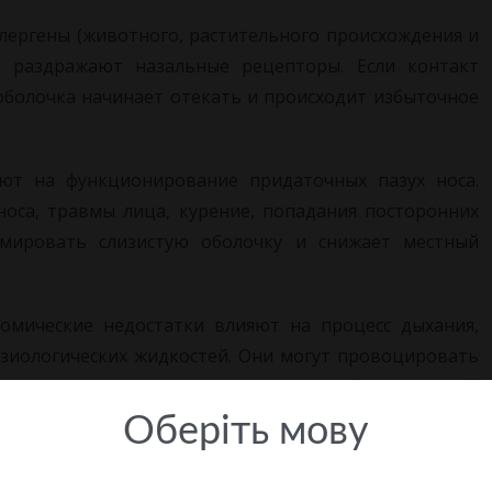
лергены (животного, растительного происхождения и
 раздражают назальные рецепторы. Если контакт
 оболочка начинает отекать и происходит избыточное
ют на функционирование придаточных пазух носа.
носа, травмы лица, курение, попадания посторонних
мировать слизистую оболочку и снижает местный
омические недостатки влияют на процесс дыхания,
изиологических жидкостей. Они могут провоцировать
ания. Формирование полипов и опухолей на слизистой
ные болезни, заболевания иммунной системы тоже
Оберiть мову
орм синусита — верхнечелюстной (гайморит), может
очаги инфекции, например при глубоком хроническом