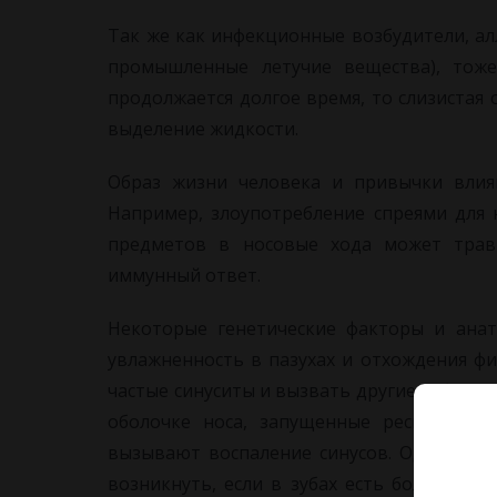
Так же как инфекционные возбудители, ал
промышленные летучие вещества), тоже
продолжается долгое время, то слизистая
выделение жидкости.
Образ жизни человека и привычки влия
Например, злоупотребление спреями для 
предметов в носовые хода может трав
иммунный ответ.
Некоторые генетические факторы и анат
увлажненность в пазухах и отхождения ф
частые синуситы и вызвать другие заболев
оболочке носа, запущенные респиратор
вызывают воспаление синусов. Одна из ф
возникнуть, если в зубах есть большие 