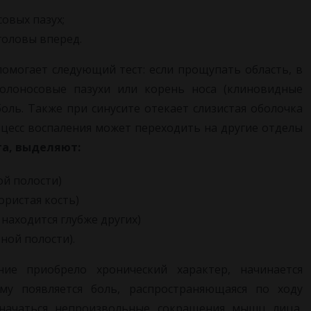
совых пазух;
головы вперед.
помогает следующий тест: если прощупать область, в
колоносовые пазухи или корень носа (клиновидные
оль. Также при синусите отекает слизистая оболочка
оцесс воспаления может переходить на другие отделы
та, выделяют:
ой полости)
ористая кость)
 находится глубже других)
ной полости).
ние приобрело хронический характер, начинается
му появляется боль, распространяющаяся по ходу
 начаться непроизвольные сокращения мышц лица,