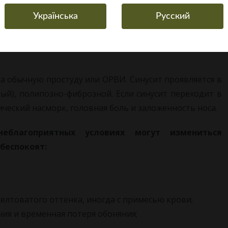
Українська
Русский
ического синусита
а обычную простуду или ОРВИ. Синусит проявляется в
ый), полипозно-фиброзной. Если синусит переходит в
еский насморк, головная боль и заложенность носа.
еблагоприятных условиях могут измениться
беспокоят:
елтоватого оттенка, иногда с примесью крови;
ния и временная потеря обоняния;