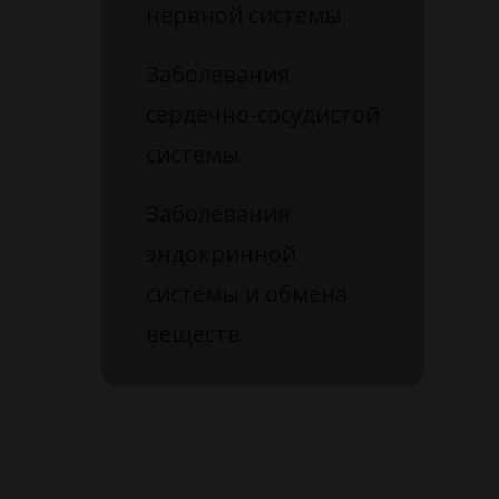
нервной системы
Заболевания
сердечно-сосудистой
системы
Заболевания
эндокринной
системы и обмена
веществ