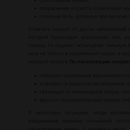
сухой кашель ночью,
покраснение и сухость кожи вокруг но
головная боль, особенно при наклоне 
Отличить синусит от других заболеваний 
которой происходит воспаление, лоб, о
пазухи), то пациент испытывает сильную б
носа не только в пораженной пазухе, а пр
носовой полости.
По локализации синуси
гайморит (воспаление верхнечелюстн
этмоидит (в решетчатом лабиринте, п
сфеноидит (в клиновидной пазухе, что
фронтит (воспалительный процесс лоб
В некоторых ситуациях, когда воспале
раздражение нервных окончаний, поэто
расположения нерва. У пациента могут