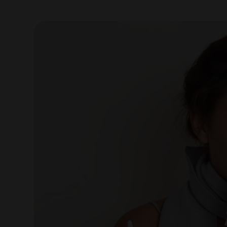
View
Larger
Image