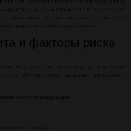
в синусита составляют воспаление гайморовых пазух,
 (фронтальных). Характеризуется патология тем, что
 одном из типов синусов, по названию которых и
 могут привести к хроническому синуситу.
та и факторы риска
усной инфекции или респираторных заболеваний.
изистую оболочку пазух, вызывают воспаление и
вления синусита следующие:
и носовых перегородок.