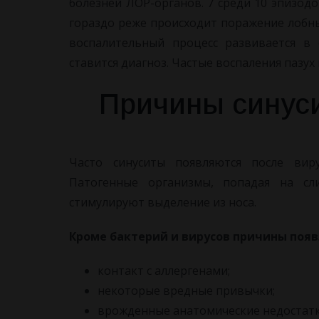
болезней ЛОР-органов. 7 среди 10 эпизодо
гораздо реже происходит поражение лобных
воспалительный процесс развивается в
ставится диагноз. Частые воспаления пазух
Причины синуси
Часто синуситы появляются после вир
Патогенные организмы, попадая на сл
стимулируют выделение из носа.
Кроме бактерий и вирусов причины поя
контакт с аллергенами;
некоторые вредные привычки;
врожденные анатомические недостатк