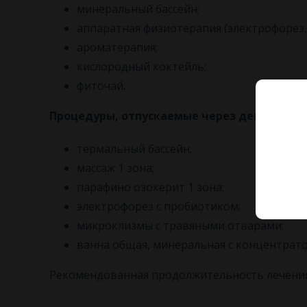
минеральный бассейн;
аппаратная физиотерапия (электрофорез,
ароматерапия;
кислородный коктейль;
фиточай.
Процедуры, отпускаемые через день:
термальный бассейн;
массаж 1 зона;
парафино озокерит 1 зона;
электрофорез с пробиотиком;
микроклизмы с травяными отварами;
ванна общая, минеральная с концентрато
Рекомендованная продолжительность лечения –