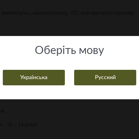
 амплипульс, магнитолазер, УЗТ или магнитотерапия);
Оберiть мову
Українська
Русский
м.
 10 – 14 дней.