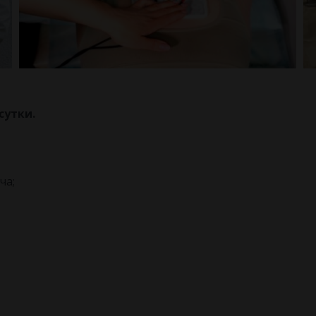
сутки.
ча;