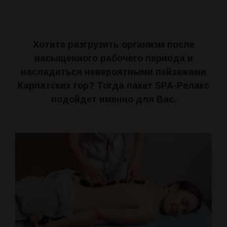
КОНТАКТЫ
Досуг
НОВОСТИ
Хотите разгрузить организм после
О санатории
насыщенного рабочего периода и
насладиться невероятными пейзажами
Наша команда
Карпатских гор? Тогда пакет SPA-Релакс
подойдет именно для Вас.
Как Доехать
Отзывы
Правила проживания
Вопросы и ответы