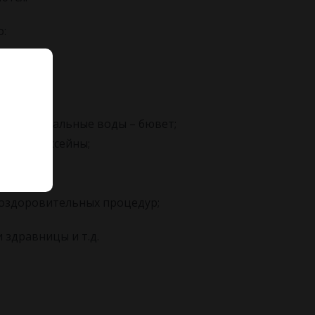
о:
рышей!
я и минеральные воды – бювет;
альный бассейны;
;
 оздоровительных процедур;
 здравницы и т.д.