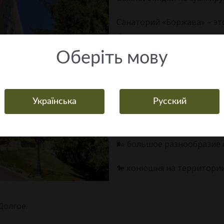
Санаторий «Боржава» – эт
🏔️ живописные виды;
🫧 чистый горный воздух;
Оберiть мову
Все услуги — под одной к
💧 собственные термальна
🏊🏻‍♀️ термальный и минер
Українська
Русский
🛏️ номера для проживания
🥗 столовая;
🌬️ большое разнообразие
🐎 конюшня на территории
Долгое.