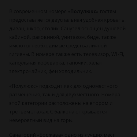
В современном номере «
Полулюкс
» гостям
КОНТАКТЫ
Досуг
НОВОСТИ
предоставляется двуспальная удобная кровать,
диван, шкаф, столик. Санузел оснащен душевой
О санатории
кабиной, раковиной, унитазом, биде, также
имеются необходимые средства личной
Наша команда
гигиены. В номере также есть телевизор, WI-Fi,
капсульная кофеварка, тапочки, халат,
Как Доехать
электрочайник, фен
холодильник.
Отзывы
«Полулюкс» подходит как для одноместного
размещения, так и для двухместного. Номера
Правила проживания
этой категории расположены на втором и
третьем этажах. С балкона открывается
Вопросы и ответы
невероятный вид на горы.
Санаторий «Боржава» одно из лучших мест