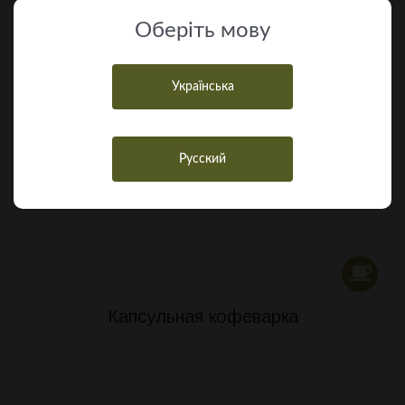
Оберiть мову
Балкон
Українська
Русский
Шкаф
Капсульная кофеварка