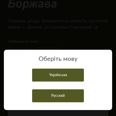
Украина, 90154, Закарпатская область, Хустский
район, с. Долгое, ул. Сечевых Стрельцов, 15
Напишите нам:
borzhawa4@gmail.com
Оберiть мову
Позвоните нам:
067
Показати номер
Українська
050
Показати номер
Русский