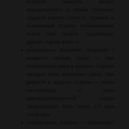
болевой синдром может
иррадиировать в левую половину
грудной клетки, лопатку, грудной и
поясничный отделы позвоночника,
левое или правое подреберье,
другие отделы живота,
зависимость болевого синдрома с
момента приема пищи — при
локализации язвы в верхних отделах
желудка боль возникает сразу, при
дефекте в средних отделах — через
час-полтора, а язвы
двенадцатиперстной кишки
провоцируют боль через 2-3 часа
после еды;
«голодными» болями — возникают