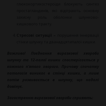
глюкокортикостероїди блокують синтез
простагландинів, які відіграють основну
захисну роль оболонки шлунково-
кишкового тракту.
Стресові ситуації –
порушення іннервації
стінки шлунку та дванадцятипалої кишки.
Важливо! Поєднання виразкової хвороби
шлунку та 12-палої кишки спостерігається у
кожного п’ятого хворого. Причому спочатку
патологія виникає в стінці кишки, а лише
потім розвивається в шлунку, що надалі
домінує.
Загостренню виразкової хвороби сприяють: