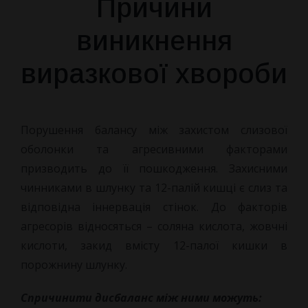
Причини
виникнення
виразкової хвороби
Порушення балансу між захистом слизової
оболонки та агресивними факторами
призводить до її пошкодження. Захисними
чинниками в шлунку та 12-палій кишці є слиз та
відповідна іннервація стінок. До факторів
агресорів відносяться – соляна кислота, жовчні
кислоти, закид вмісту 12-палої кишки в
порожнину шлунку.
Спричинити дисбаланс між ними можуть: