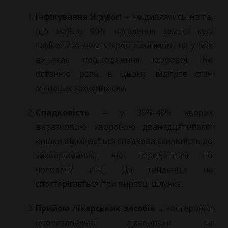
Інфікування
H.
pylori –
не дивлячись на те,
що майже 80% населення земної кулі
інфіковано цим мікроорганізмом, не у всіх
виникає пошкодження слизової. Не
останню роль в цьому відіграє стан
місцевих захисних сил.
Спадковість –
у 35%-40% хворих
виразковою хворобою дванадцятипалої
кишки відмічається спадкова схильність до
захворювання, що передається по
чоловічій лінії. Ця тенденція не
спостерігається при виразці шлунка.
Прийом лікарських засобів –
нестероїдні
протизапальні препарати та