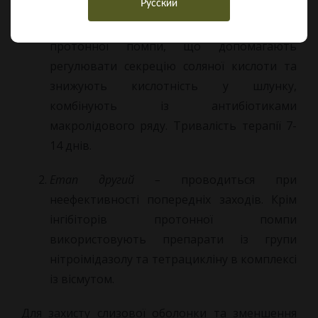
Русский
Етап перший –
препарати із ряду інгібіторів
протонної помпи, що допомагають
регулювати секрецію соляної кислоти та
знижують кислотність у шлунку,
комбінують із антибіотиками
макролідового ряду. Тривалість терапії 7-
14 днів.
Етап другий –
проводиться при
неефективності попередніх заходів. Крім
інгібіторів протонної помпи
використовують препарати із групи
нітроімідазолу та тетрацикліну в комплексі
із вісмутом.
Для захисту слизової оболонки та зменшення