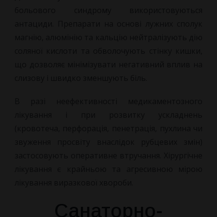
больового синдрому використовуються
антациди. Препарати на основі лужних сполук
магнію, алюмінію та кальцію нейтралізують дію
соляної кислоти та обволочують стінку кишки,
що дозволяє мінімізувати негативний вплив на
слизову і швидко зменшують біль.
В разі неефективності медикаментозного
лікування і при розвитку ускладнень
(кровотеча, перфорація, пенетрація, пухлина чи
звуження просвіту внаслідок рубцевих змін)
застосовують оперативне втручання. Хірургічне
лікування є крайньою та агресивною мірою
лікування виразкової хвороби.
Санаторно-