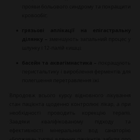
прояви больового синдрому та покращити
кровообіг;
грязьові аплікації на епігастральну
ділянку –
зменшують запальний процес у
шлунку і 12-палій кишці;
басейн та аквагімнастика –
покращують
перистальтику і вироблення ферментів для
полегшення перетравлення їжі.
Впродовж всього курсу відновного лікування
стан пацієнта щоденно контролює лікар, а при
необхідності проводить корекцію терапії.
Завдяки кваліфікованому підходу та
ефективності мінеральних вод санаторію
«Боржава» тисячі вдячних пацієнтів забули про