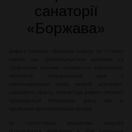
санаторії
«Боржава»
Дефект слизової оболонки шлунку та 12-палої
кишки, що
супроводжується ерозіями та
трофічними змінами називається виразковою
хворобою. Захворювання одне з
найпоширеніших серед хвороб шлунково-
кишкового тракту. Найчастіше дефект слизової
провокується Helicobacter pilory або ж
прийомом протизапальних засобів.
За статистикою виразкова хвороба
розвивається приблизно в 10% населення