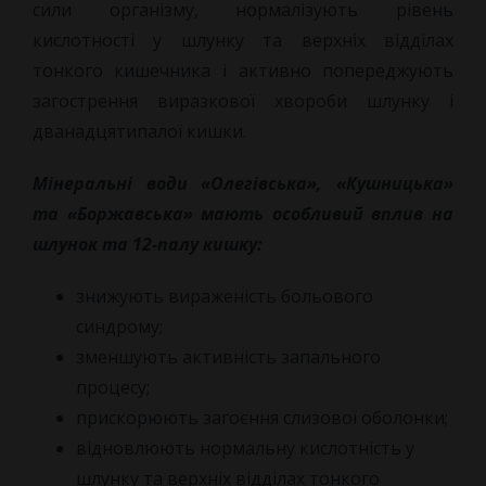
сили організму, нормалізують рівень
кислотності у шлунку та верхніх відділах
тонкого кишечника і активно попереджують
загострення виразкової хвороби шлунку і
дванадцятипалої кишки.
Мінеральні води «Олегівська», «Кушницька»
та «Боржавська» мають особливий вплив на
шлунок та 12-палу кишку:
знижують вираженість больового
синдрому;
зменшують активність запального
процесу;
прискорюють загоєння слизової оболонки;
відновлюють нормальну кислотність у
шлунку та верхніх відділах тонкого