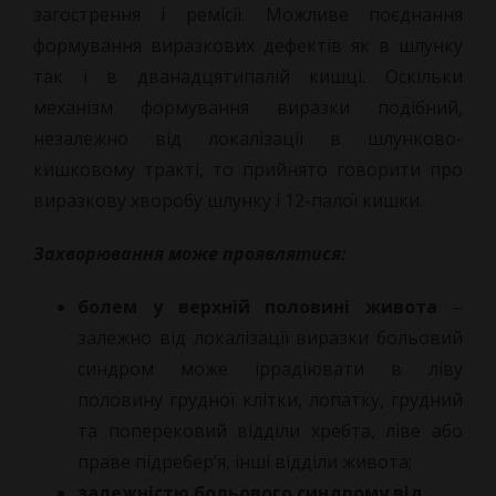
загострення і ремісії. Можливе поєднання
формування виразкових дефектів як в шлунку
так і в дванадцятипалій кишці. Оскільки
механізм формування виразки подібний,
незалежно від локалізації в шлунково-
кишковому тракті, то прийнято говорити про
виразкову хворобу шлунку і 12-палої кишки.
Захворювання може проявлятися:
болем у верхній половині живота
–
залежно від локалізації виразки больовий
синдром може іррадіювати в ліву
половину грудної клітки, лопатку, грудний
та поперековий відділи хребта, ліве або
праве підребер’я, інші відділи живота;
залежністю больового синдрому від