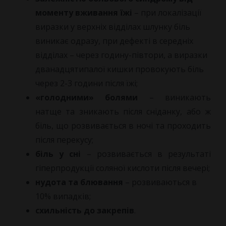
моменту вживання їжі
– при локалізації
виразки у верхніх відділах шлунку біль
виникає одразу, при дефекті в середніх
відділах – через годину-півтори, а виразки
дванадцятипалої кишки провокують біль
через 2-3 години після їжі;
«голодними» болями
– виникають
натще та зникають після сніданку, або ж
біль, що розвивається в ночі та проходить
після перекусу;
біль у сні
– розвивається в результаті
гіперпродукції соляної кислоти після вечері;
нудота та блювання
– розвиваються в
10% випадків;
схильність до закрепів
.