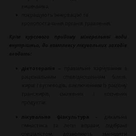
кишечника;
покращують іннервацію та
кровопостачання органів травлення.
Крім курсового прийому мінеральної води
внутрішньо, до комплексу лікувальних заходів
входить:
дієтотерапія –
правильне харчування з
раціональним співвідношенням білків,
жирів і вуглеводів, виключенням із раціону
трансжирів, смажених і копчених
продуктів;
лікувальна фізкультура –
дихальна
гімнастика та легкі вправи, підібрані
спеціалістом, дозволяють зменшити