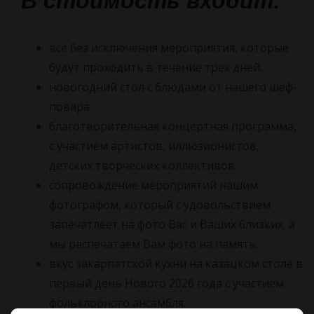
В стоимость входит:
все без исключения мероприятия, которые
будут проходить в течение трех дней.
новогодний стол с блюдами от нашего шеф-
повара.
благотворительная концертная программа,
с участием артистов, иллюзионистов,
детских творческих коллективов.
сопровождение мероприятий нашим
фотографом, который с удовольствием
запечатлеет на фото Вас и Ваших близких, а
мы распечатаем Вам фото на память.
вкус закарпатской кухни на казацком столе в
первый день Нового 2026 года с участием
фольклорного ансамбля.