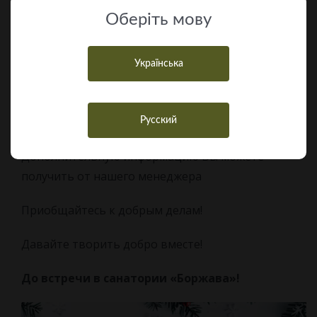
Оберiть мову
Приятная новость!
Українська
Стоимость лечебных процедур остается без
изменений согласно тарификации выбранного
Вами пакета лечения.
Русский
Дополнительную информацию Вы можете
получить от нашего менеджера
Приобщайтесь к добрым делам!
Давайте творить добро вместе!
До встречи в санатории «Боржава»!