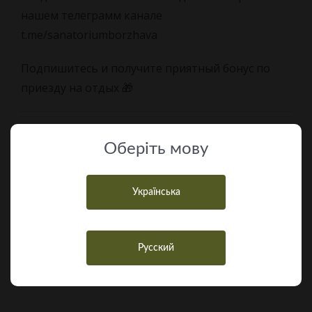
нашем телеграмм канале
t.me/sanatoriumborzhava
Подпишитесь и получите приятный бонус по
приезду на отдых 🎁
05.12.2025
|
Новости
Оберiть мову
Українська
Поделиться ссылкой,
выберите способ!
Русский
Facebook
Twitter
LinkedIn
WhatsApp
Pinterest
Email