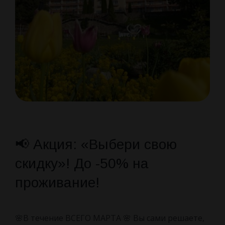
КОНТАКТЫ
Досуг
НОВОСТИ
О санатории
Наша команда
Как Доехать
Отзывы
📢 Акция: «Выбери свою
скидку»! До -50% на
Правила проживания
проживание!
Вопросы и ответы
🌸В течение ВСЕГО МАРТА 🌸 Вы сами решаете,