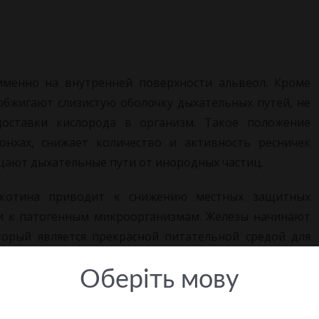
менно на внутренней поверхности альвеол. Кроме
 обжигают слизистую оболочку дыхательных путей, не
оставки кислорода в организм. Такое положение
нхах, снижает количество и активность ресничек
щают дыхательные пути от инородных частиц.
икотина приводит к снижению местных защитных
ми к патогенным микроорганизмам. Железы начинают
торый является прекрасной питательной средой для
нная комбинация факторов и приводит к медленному,
Оберiть мову
хита.
ического бронхита