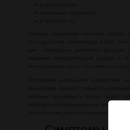
формальдегиды;
аммиачные соединения;
углекислый газ.
Твердые соединения никотина оседают и
того, достигнув температуры в 600С, они
дает полноценно выполнять функцию д
вызывает воспалительный процесс в бро
эпителиальных клеток. Но именно они очи
Постоянное длительное воздействие н
механизмов. Бронхи становятся уязвимы
усиленно производить вязкий секрет, ко
возбудителей инфекционного процесса. Да
постепенному развитию хронического брон
Симптомы хрон