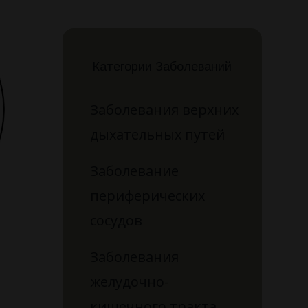
Категории Заболеваний
Заболевания верхних
дыхательных путей
Заболевание
периферических
сосудов
Заболевания
желудочно-
кишечного тракта