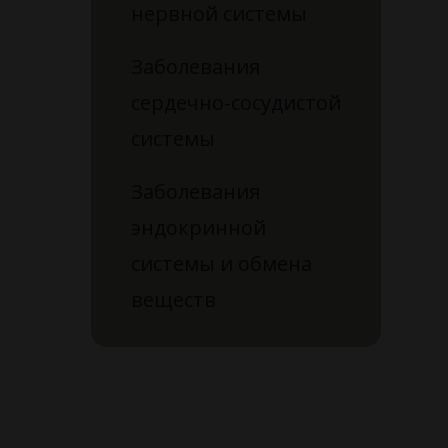
нервной системы
Заболевания
сердечно-сосудистой
системы
Заболевания
эндокринной
системы и обмена
веществ