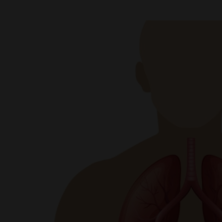
View
Larger
Image