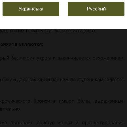
Українська
Русский
ми этапами ремиссии и обострения. Если патология
м, то симптомы могут беспокоить долго.
онхита являются:
орый беспокоит утром и заканчивается отхождением
ышку и даже обычный подъем по ступенькам является
хронического бронхита имеют более выраженные
лительно.
ыма вызывает приступ кашля и прогрессирования