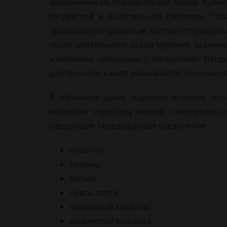
искоренены из повседневной жизни. Курен
сосудистой и дыхательной системам. Та
провоцируют развитие соответствующих 
после длительного стажа курения, задум
изменения, связанные с сигаретами. Напр
длительного кашля развивается токсическ
В табачном дыме содержится около сотн
изменяют структуру тканей с которыми к
следующие твердофазные соединения:
никотин;
кетоны;
метан;
окись азота
синильной кислоты;
цианистый водород;