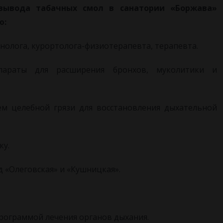
вывода табачных смол в санатории «Боржава»
ю:
олога, курортолога-физиотерапевта, терапевта.
параты для расширения бронхов, муколитики и
м целебной грязи для восстановления дыхательной
ку.
 «Олеговская» и «Кушницкая».
рограммой лечения органов дыхания.