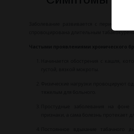
Заболевание развивается с периодически
спровоцирована длительным табакокурение
Частыми проявлениями хронического бр
Начинается обострения с кашля, кот
густой, вязкой мокроты.
Физические нагрузки провоцируют од
тяжелым для больного.
Простудные заболевания на фоне 
признаки, а сама болезнь протекает д
Постоянное вдыхание табачного д