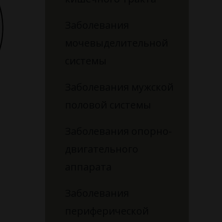
Заболевания
мочевыделительной
системы
Заболевания мужской
половой системы
Заболевания опорно-
двигательного
аппарата
Заболевания
периферической