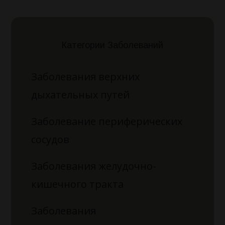
Категории Заболеваний
Заболевания верхних
дыхательных путей
Заболевание периферических
сосудов
Заболевания желудочно-
кишечного тракта
Заболевания