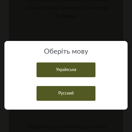
Сільце-Іршава-Довге до Санаторію
Боржава
Оберiть мову
Українська
Русский
З Будапешту трасою M3 до пункту