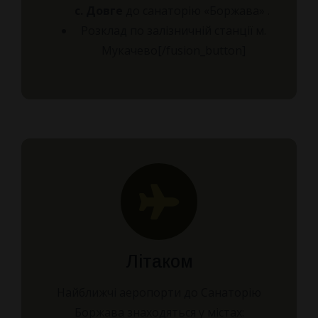
с. Довге
до санаторію «Боржава» .
Розклад по залізничній станції м.
Мукачево[/fusion_button]
Літаком
Найближчі аеропорти до Санаторію
Боржава знаходяться у містах: