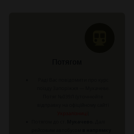
Потягом
Раді Вас повідомити про курс
поїзду Запоріжжя — Мукачеве.
Потяг №039Л (уточнюйте
відправку на офіційному сайті
Укрзалізниці
)
Потягом до ст.
Мукачево.
Далі
рейсовим автобусом
в напрямку