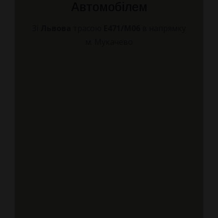
Автомобілем
Зі
Львова
трасою
E471/М06
в напрямку
м. Мукачево