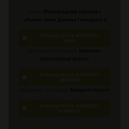
Львів,
Міжнародний аеропорт
«Львів» імені Данила Галицького
РОЗКЛАД РЕЙСІВ АЕРОПОРТУ
ЛЬВІВ
Дебрецен, Угорщина,
Debrecen
International Airport
РОЗКЛАД РЕЙСІВ АЕРОПОРТУ
ДЕБРЕЦЕН
Будапешт, Угорщина,
Budapest Airport
РОЗКЛАД РЕЙСІВ АЕРОПОРТУ
БУДАПЕШТ