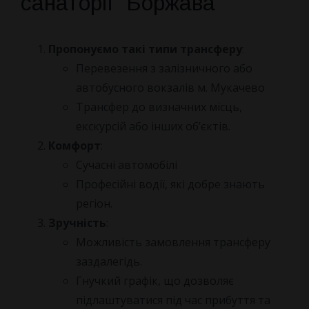
санаторії “Боржава”
ПРО НАС
Пропонуємо такі типи трансферу
:
Перевезення з залізничного або
КОНТАКТИ
НОВИНИ
автобусного вокзалів м. Мукачево
Трансфер до визначних місць,
Про санаторій
екскурсій або інших об’єктів.
Комфорт
:
Наша команда
Сучасні автомобілі
Професійні водії, які добре знають
Як Доїхати
регіон.
Зручність
:
Відгуки
Можливість замовлення трансферу
заздалегідь.
Правила бронювання
Гнучкий графік, що дозволяє
підлаштуватися під час прибуття та
Питання та Відповіді