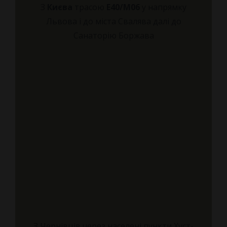
З
Києва
трасою
Е40/М06
у напрямку
Львова і до міста Свалява далі до
Санаторію Боржава
З Чернівців через населені пункти Хуст-