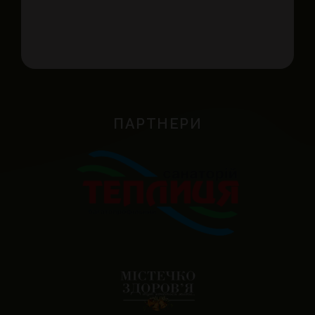
ПАРТНЕРИ