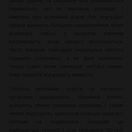
цьому судини та серцевий м’яз розвивається
паралельно, що не викликає розладів. І
навпаки, при астенічній формі тіла, внутрішні
органи зазнають більшого навантаження, м’язи
розвинуті слабко, у пацієнтів знижена
витривалість, вони швидко втомлюються.
Часто виникає тахікардія (підвищена частота
серцевих скорочень), а на фоні зниженого
тонусу судин може з’являтися нестача кисню,
тому пацієнти відчувають млявість.
Токсичні речовини, отрути та патогенні
організми ушкоджують оболонки клітин,
руйнують хімічні речовини організму і таким
чином порушують адекватну реакцію нервової
системи на подразники. Зазвичай це
відбувається стрімко і стає причиною гострої