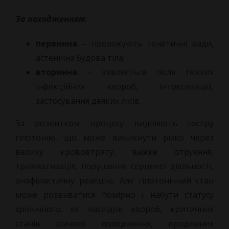
За походженням
:
первинна
– провокують генетичні вади,
астенічна будова тіла;
вторинна
– з’являється після тяжких
інфекційних хвороб, інтоксикацій,
застосування деяких ліків.
За розвитком процесу виділяють гостру
гіпотонію, що може виникнути різко через
велику крововтрату, важке отруєння,
травматизація, порушення серцевої діяльності,
анафілактичну реакцію. Але гіпотонічний стан
може розвиватися помірно і набути статусу
хронічного, як наслідок хвороб, критичних
станів різного походження, вроджених