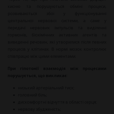
кисню та порушуються обміні процеси,
розвиваються збої у функціонуванні
центральної нервової системи, а саме у
передачі нервових імпульсів та виділенні
гормонів, біохімічних активних агентів та
виведенні речовин, які утворилися після певних
процесів у клітинах. В нормі мозок контролює
співпрацю між цими елементами.
При гіпотонії взаємодія між процесами
порушується, що викликає
:
низький артеріальний тиск;
головний біль;
дискомфортні відчуття в області серця;
нервову збудженість;