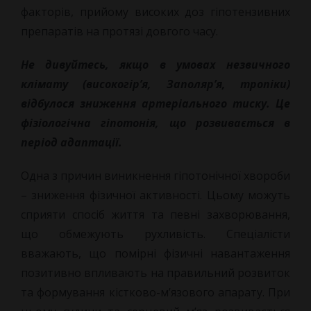
факторів, прийому високих доз гіпотензивних
препаратів на протязі довгого часу.
Не дивуйтесь, якщо в умовах незвичного
клімату (високогір’я, Заполяр’я, тропіки)
відбулося зниження артеріального тиску. Це
фізіологічна гіпотонія, що розвивається в
період адаптації.
Одна з причин виникнення гіпотонічної хвороби
– зниження фізичної активності. Цьому можуть
сприяти спосіб життя та певні захворювання,
що обмежують рухливість. Спеціалісти
вважають, що помірні фізичні навантаження
позитивно впливають на правильний розвиток
та формування кістково-м’язового апарату. При