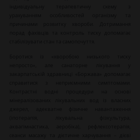
індивідуальну терапевтичну схему з
урахуванням особливостей організму та
причинами розвитку хвороби. Дотримання
порад фахівців та контроль тиску допомагає
стабілізувати стан та самопочуття.
Боротися із «хворобою низького тиску
непросто», але санаторне лікування у
закарпатській здравниці «Боржава» допомагає
справитися з неприємними симптомами.
Контрастні водні процедури на основі
мінералізованих лікувальних вод із власних
джерел, адекватне фізичне навантаження
(іпотерапія, лікувальна фізкультура,
аквагімнастика, аеробіка), рефлексотерапія,
сеанси масажу та дієтичне харчування – дієві