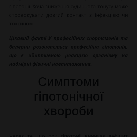
гіпотонії. Хоча зниження судинного тонусу може
спровокувати довгий контакт з інфекцією чи
токсином.
Цікавий факт! У професійних спортсменів та
балерин розвивається професійна гіпотонія,
що є адаптивною реакцією організму на
надмірні фізичні навантаження.
Симптоми
гіпотонічної
хвороби
Через те, що при гіпотонії виникає дефіцит