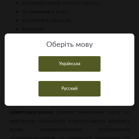
запаморочення, непритомність;
потемніння в очах;
заніміння в пальцях;
безсоння;
млявість навіть в ранкові часи після сну;
Оберiть мову
відчуття спазму в грудній клітині та нестачі
повітря після помірного фізичного
навантаження;
Українська
відчуття жару або холоду, що не пов’язане
з зовнішнім коливанням температури.
Русский
Якщо в пацієнта розвивається гостра
гіпотонія, то це супроводжується іншою
симптоматикою:
різким зниженням тиску до
критичних показників, блідістю шкіри, шумом у
вухах, запамороченням, порушенням
скорочення серця та дихальної діяльності. Як