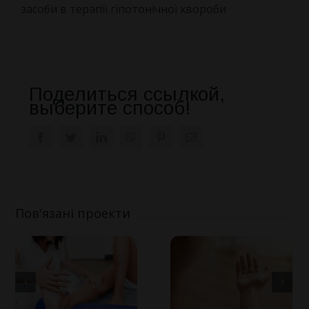
засоби в терапії гіпотонічної хвороби
Поделиться ссылкой,
выберите способ!
Facebook
Twitter
LinkedIn
WhatsApp
Pinterest
E-
mail:
Пов'язані проекти