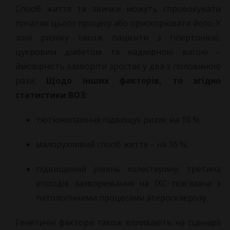
Спосіб життя та звички можуть спровокувати
початок цього процесу або прискорювати його. У
зоні ризику також пацієнти з гіпертонією,
цукровим діабетом та надмірною вагою –
ймовірність захворіти зростає у два з половиною
рази.
Щодо інших факторів, то згідно
статистики ВОЗ
:
тютюнопаління підвищує ризик на 10 %;
малорухливий спосіб життя – на 16 %;
підвищений рівень холестерину: третина
епізодів захворювання на ІХС пов’язана з
патологічними процесами атеросклерозу.
Генетичні фактори також впливають на сценарії