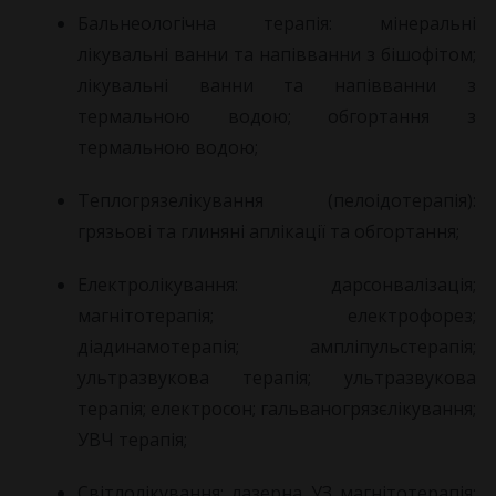
Бальнеологічна терапія: мінеральні
лікувальні ванни та напівванни з бішофітом;
лікувальні ванни та напівванни з
термальною водою; обгортання з
термальною водою;
Теплогрязелікування (пелоідотерапія):
грязьові та глиняні аплікації та обгортання;
Електролікування: дарсонвалізація;
магнітотерапія; електрофорез;
діадинамотерапія; ампліпульстерапія;
ультразвукова терапія; ультразвукова
терапія; електросон; гальваногрязєлікування;
УВЧ терапія;
Світлолікування: лазерна УЗ магнітотерапія;