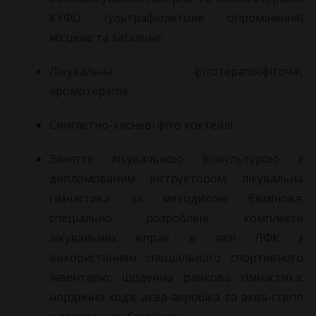
КУФО (ультрафіолетове опромінення)
місцеве та загальне;
Лікувальна фітотерапія:фіточаї;
аромотерапія;
Синглетно-кисневі фіто коктейлі;
Заняття лікувальною фізкультурою з
дипломованим інструктором: лікувальна
гімнастика за методикою Євмінова;
спеціально розроблені комплекси
лікувальних вправ в залі ЛФК з
використанням спеціального спортивного
інвентарю; щоденна ранкова гімнастика;
нордична хода; аква-аеробіка та аква-степп