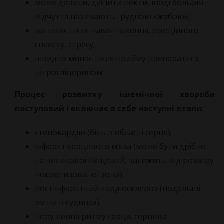
може давити, душити пекти, іноді больові
відчуття називають грудною «жабою»;
виникає після навантаження, емоційного
сплеску, стресу;
швидко минає після прийму препаратів з
нітрогліцерином.
Процес розвитку ішемічної хвороби
поступовий і включає в себе наступні етапи
:
стенокардію (біль в області серця);
інфаркт серцевого м’яза (може бути дрібно-
та великовогнищевий, залежить від розміру
некротизованої зони);
постінфарктний кардіосклероз (подальші
зміни в судинах);
порушення ритму серця, серцева