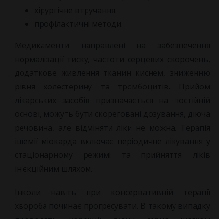
хірургічне втручання.
профілактичні методи.
Медикаменти направлені на забезпечення
нормалізації тиску, частоти серцевих скорочень,
додаткове живлення тканин киснем, зниженню
рівня холестерину та тромбоцитів. Прийом
лікарських засобів призначається на постійній
основі, можуть бути скореговані дозування, діюча
речовина, але відміняти ліки не можна. Терапія
ішемії міокарда включає періодичне лікування у
стаціонарному режимі та прийняття ліків
ін’єкційним шляхом.
Інколи навіть при консервативній терапії
хвороба починає прогресувати. В такому випадку