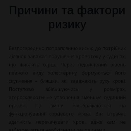
Причини та фактори
ризику
Безпосередньо потраплянню кисню до потрібних
ділянок заважає порушення кровотоку у судинах,
що живлять серце. Через підвищений рівень
певного виду холестерину формуються його
скупчення – бляшки, які заважають руху крові.
Поступово збільшуючись у розмірах,
атеросклеротичне утворення зменшує судинний
просвіт. Ці зміни відображаються на
функціонуванні серцевого м’яза. Він втрачає
здатність перекачувати кров, адже сам не
забезпечується необхідними речовинами.