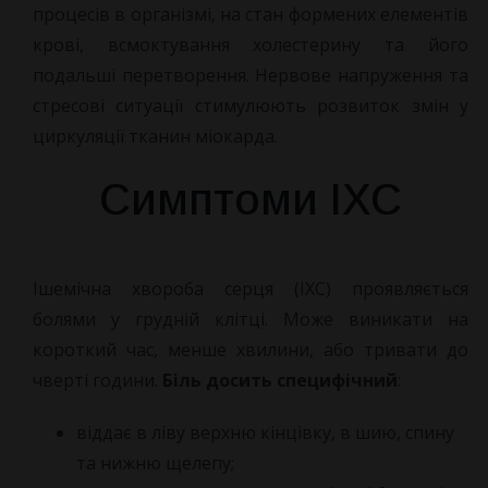
процесів в організмі, на стан формених елементів
крові, всмоктування холестерину та його
подальші перетворення. Нервове напруження та
стресові ситуації стимулюють розвиток змін у
циркуляції тканин міокарда.
Симптоми ІХС
Ішемічна хвороба серця (ІХС) проявляється
болями у грудній клітці. Може виникати на
короткий час, менше хвилини, або тривати до
чверті години.
Біль досить специфічний
:
віддає в ліву верхню кінцівку, в шию, спину
та нижню щелепу;