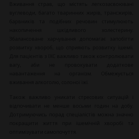
Вживання страв, що містять легкозасвоювані
вуглеводи, багато тваринних жирів, трансжирів,
барвників та подібних речовин стимулюють
накопичення шкідливого холестерину.
Збалансоване харчування допомагає запобігти
розвитку хвороб, що сприяють розвитку ішемії.
Для пацієнтів з ІХС важливо також контролювати
вагу, аби не провокувати додаткове
навантаження на організм. Обмежується
вживання алкоголю, солоної їжі.
Також важливо уникати стресових ситуацій і
відпочивати не менше восьми годин на добу.
Дотримуючись порад спеціалістів можна значно
покращити життя при ішемічній хворобі та
оптимізувати самопочуття.