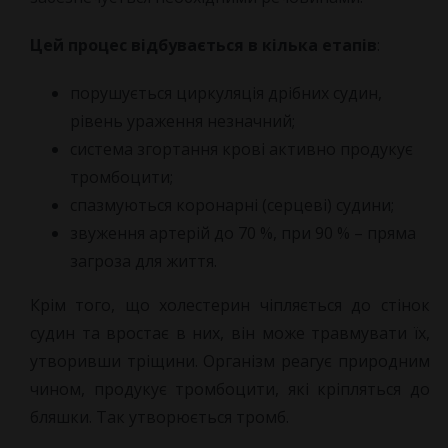
Цей процес відбувається в кілька етапів
:
порушується циркуляція дрібних судин,
рівень ураження незначний;
система згортання крові активно продукує
тромбоцити;
спазмуються коронарні (серцеві) судини;
звуження артерій до 70 %, при 90 % – пряма
загроза для життя.
Крім того, що холестерин чіпляється до стінок
судин та вростає в них, він може травмувати їх,
утворивши тріщини. Організм реагує природним
чином, продукує тромбоцити, які кріпляться до
бляшки. Так утворюється тромб.