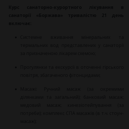
Курс санаторно-курортного лікування в
санаторії «Боржава» тривалістю 21 день
включає:
Системне вживання мінеральних та
термальних вод представлених у санаторії
за призначеною лікарем схемою;
Прогулянки та екскурсії в оточенні гірського
повітря, збагаченого фітонцидами;
Масажі: Ручний масаж (за окремими
ділянками та загальний); банковий масаж;
медовий масаж; кинезіотейпування (за
потреби); комплекс СПА масажів (в т.ч. стоун-
масаж);