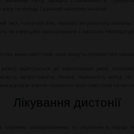
– зниження тиску, швидка стомлюваність. Турбують
 жару та холоду. Судинний малюнок на шкірі.
ий тиск, головний біль, пролапс мітрального клапана
іють на інфекційні захворювання з високою температуро
ргова зміна симптомів, іноді можуть проявлятися парал
важко адаптуються до навколишніх умов, особливо
 можуть непритомніти, погано переносять холод та
ина відчуває значне посилення своїх симптомів та неста
Лікування дистонії
 окремим захворюванням, то лікування в першу че