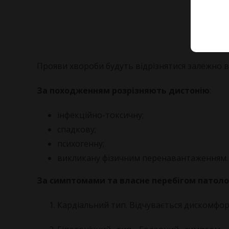
Прояви хвороби будуть відрізнятися залежно ві
За походженням розрізняють дистонію
:
інфекційно-токсичну;
спадкову;
психогенну;
викликану фізичним перенавантаженням.
За симптомами та власне перебігом патоло
Кардіальний тип. Відчувається дискомфорт 