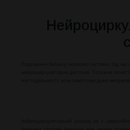
Нейроциркул
Порушення балансу нервової системи, під час
нейроциркуляторна дистонія. Тотожне поняття
життєдіяльності, хоча симптоми дуже неприємні
Нейроциркуляторний розлад не є самостійни
Нервова система балансує між двома складо