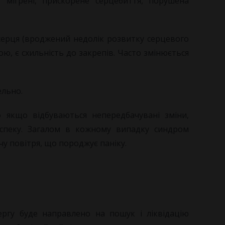
 мігрені, прискорене серцебиття, порушена
 серця (вроджений недолік розвитку серцевого
ю, є схильність до закрепів. Часто змінюється
ельно.
 якщо відбуваються непередбачувані зміни,
 спеку. Загалом в кожному випадку синдром
чу повітря, що породжує паніку.
ргу буде направлено на пошук і ліквідацію