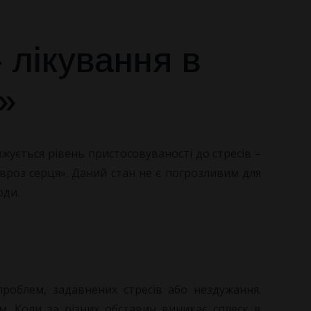
 лікування в
»
жується рівень пристосовуваності до стресів –
вроз серця». Даний стан не є погрозливим для
юди.
роблем, задавнених стресів або нездужання.
. Коли за різних обставин виникає сплеск в