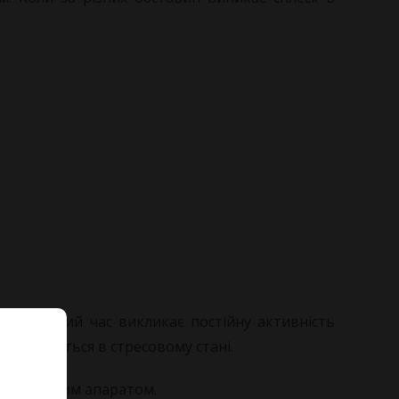
ить деякий час викликає постійну активність
 знаходиться в стресовому стані.
рно-руховим апаратом.