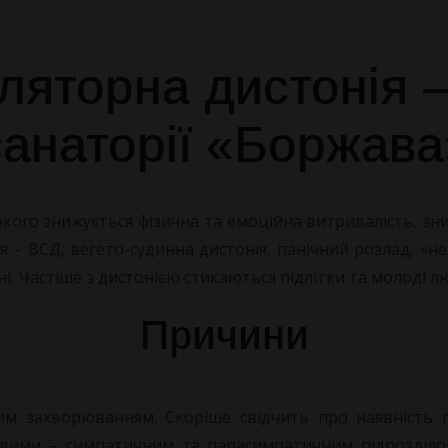
яторна дистонія –
санаторії «Боржава
 якого знижується
фізична та емоційна витривалість, зни
 – ВСД, вегето-судинна дистонія, панічний розлад, «не
. Частіше з дистонією стикаються підлітки та молоді л
Причини
м захворюванням. Скоріше свідчить про наявність п
вими – симпатичним та парасимпатичним підрозділом