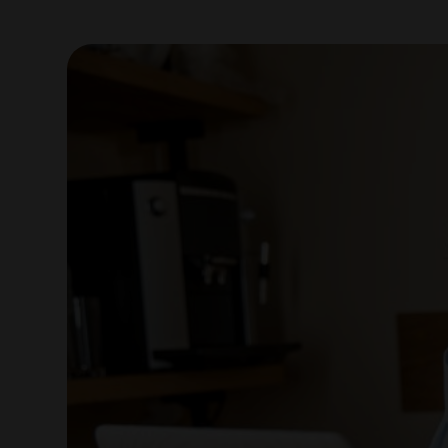
View
Larger
Image