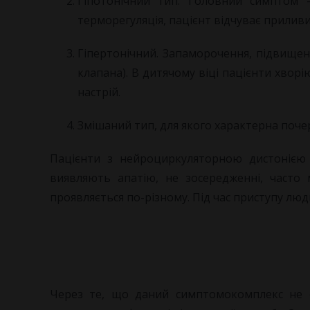
Гіпотонічний тип. Головний симптом 
терморегуляція, пацієнт відчуває приливи
Гіпертонічний. Запаморочення, підвищен
клапана). В дитячому віці пацієнти хвор
настрій.
Змішаний тип, для якого характерна поче
Пацієнти з нейроциркуляторною дистонією 
виявляють апатію, не зосередженні, часто
проявляється по-різному. Під час приступу люд
Через те, що даний симптомокомплекс не є