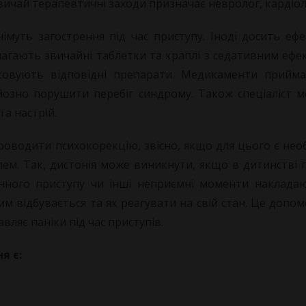
вичай терапевтичні заходи призначає невролог, кардіоло
знімуть загострення під час приступу. Іноді досить еф
омагають звичайні таблетки та краплі з седативним еф
совують відповідні препарати. Медикаменти прийм
озно порушити перебіг синдрому. Також спеціаліст м
а настрій.
водити психокорекцію, звісно, якщо для цього є необх
лем. Так, дистонія може виникнути, якщо в дитинстві 
инного приступу чи інші неприємні моменти накладаю
им відбувається та як реагувати на свій стан. Це доп
ляє паніки під час приступів.
я є: