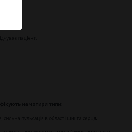
ідчуває пацієнт.
ифікують на чотири типи
:
, сильна пульсація в області шиї та серця.