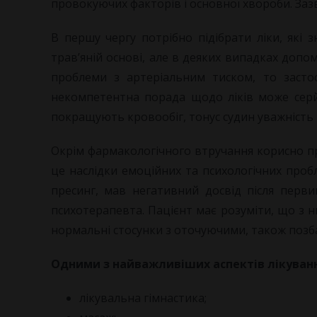
провокуючих факторів і основної хвороби. Заз
В першу чергу потрібно підібрати ліки, які 
трав’яній основі, але в деяких випадках доп
проблеми з артеріальним тиском, то засто
некомпетентна порада щодо ліків може серй
покращують кровообіг, тонус судин уважність т
Окрім фармакологічного втручання корисно про
це наслідки емоційних та психологічних проб
пресинг, мав негативний досвід після перв
психотерапевта. Пацієнт має розуміти, що з н
нормальні стосунки з оточуючими, також позбав
Одними
з найважливіших аспектів лікуванн
лікувальна гімнастика;