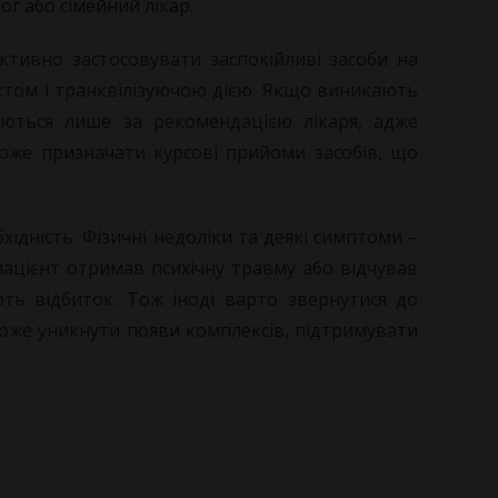
г або сімейний лікар.
ективно застосовувати заспокійливі засоби на
ектом і транквілізуючою дією. Якщо виникають
аються лише за рекомендацією лікаря, адже
оже призначати курсові прийоми засобів, що
ідність. Фізичні недоліки та деякі симптоми –
пацієнт отримав психічну травму або відчував
ть відбиток. Тож іноді варто звернутися до
оможе уникнути появи комплексів, підтримувати