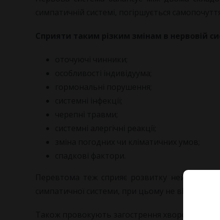
симпатичній системі, погіршується самопочуття,
Сприяти таким різким змінам в нервовій с
оточуючі чинники;
особливості індивідуума;
гормональні порушення;
системні інфекції;
черепні травми;
системні алергічні реакції;
зміна погодних чи кліматичних умов;
спадкові фактори.
Перевтома теж сприяє розвитку нейроциркуля
симпатичної системи, при цьому не відбуваєтьс
Також провокують загострення хвороби гіпокс