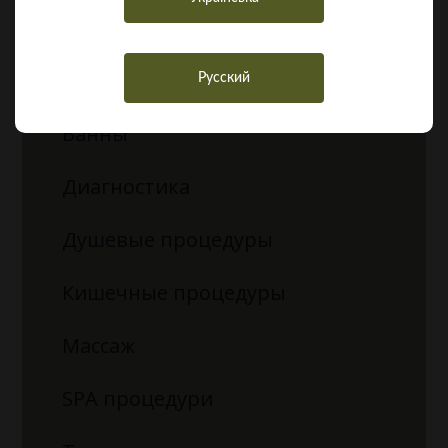
Арома- и фитотерапия
Бассейн
Русский
Ванны
Диагностика
Душевые процедуры
Кишечные процедуры
Массаж
SPA процедури