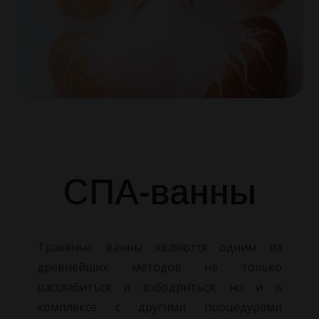
КОНТАКТЫ
Досуг
НОВОСТИ
О санатории
Наша команда
Как Доехать
СПА-ванны
Отзывы
Правила проживания
Травяные ванны являются одним из
древнейших методов не только
Вопросы и ответы
расслабиться и взбодриться, но и в
комплексе
с другими процедурами