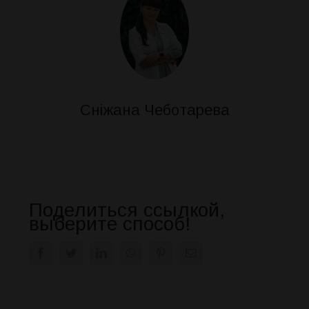
Сніжана Чеботарева
Поделиться ссылкой,
выберите способ!
Facebook
Twitter
LinkedIn
WhatsApp
Pinterest
Email