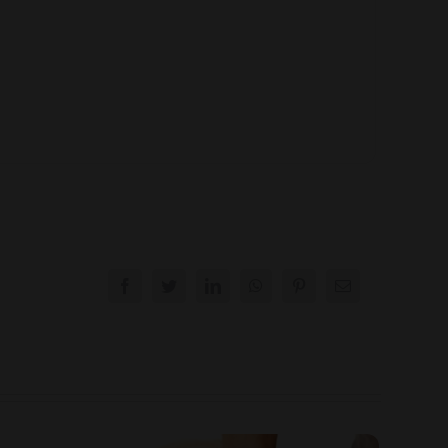
Facebook
Twitter
LinkedIn
WhatsApp
Pinterest
E-
mail: