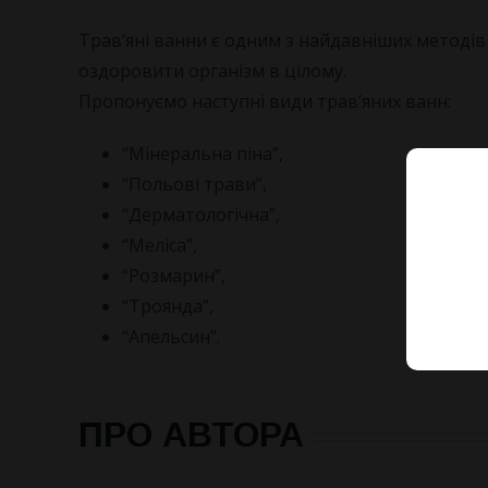
Трав’яні ванни є одним з найдавніших методів 
оздоровити організм в цілому.
Пропонуємо наступні види трав’яних ванн:
“Мінеральна піна”,
“Польові трави”,
“Дерматологічна”,
“Меліса”,
“Розмарин”,
“Троянда”,
“Апельсин”.
ПРО АВТОРА