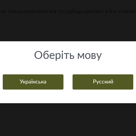
не тільки розслабитися та підбадьоритися, а й в компле
Оберiть мову
Українська
Русский