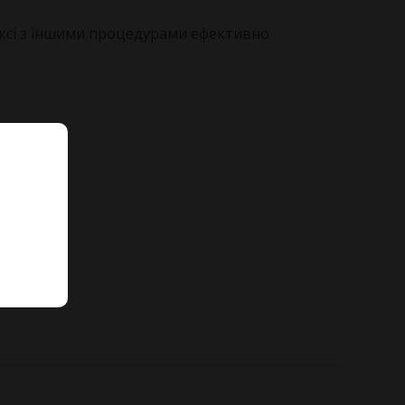
ксі
з іншими процедурами ефективно