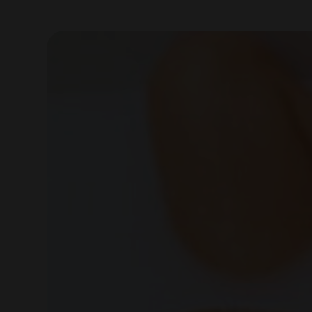
View
Larger
Image