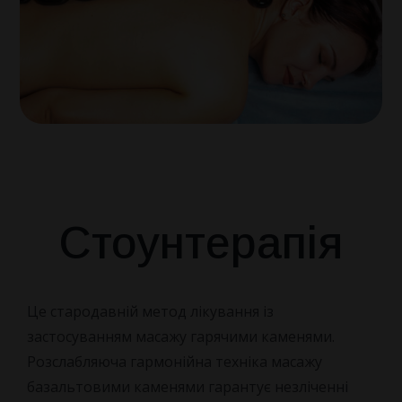
ПРО НАС
КОНТАКТИ
НОВИНИ
Про санаторій
Наша команда
Стоунтерапія
Як Доїхати
Відгуки
Це стародавній метод лікування із
застосуванням масажу гарячими каменями.
Правила бронювання
Розслабляюча гармонійна техніка
масажу
базальтовими каменями гарантує незліченні
Питання та Відповіді