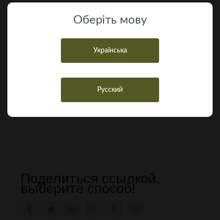
Оберiть мову
Українська
Русский
Сніжана Чеботарева
Поделиться ссылкой,
выберите способ!
Facebook
Twitter
LinkedIn
WhatsApp
Pinterest
E-
mail: