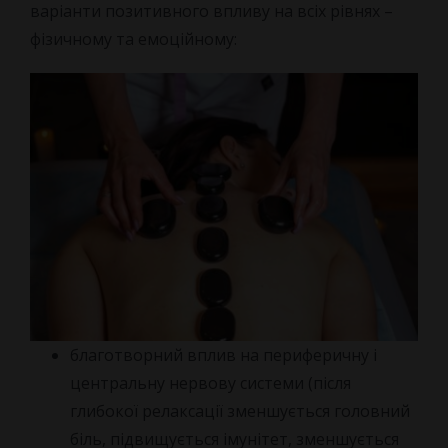
варіанти позитивного впливу на всіх рівнях –
фізичному та емоційному:
благотворний вплив на периферичну і
центральну нервову системи (після
глибокої релаксації зменшується головний
біль, підвищується імунітет, зменшується