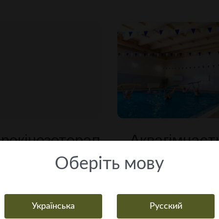
дрокінезотерапія
Аквагімнаст
Оберiть мову
арпатті з басейном?
Українська
Русский
куєте про свій вибір.