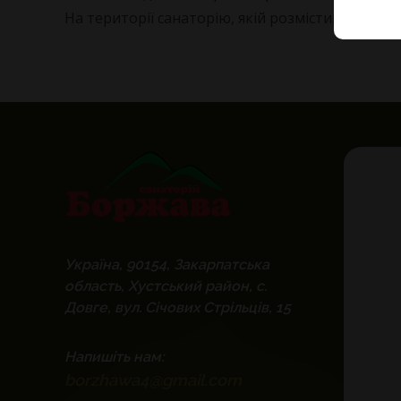
На території санаторію, якій розмістився серед
Україна, 90154, Закарпатська
область, Хустський район, с.
Довге, вул. Січових Стрільців, 15
Напишіть нам:
borzhawa4@gmail.com