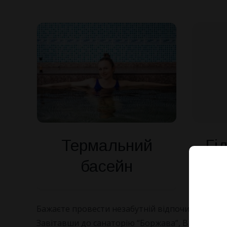
Гі
Термальний
басейн
Бажаєте провести незабутній відпочинок в Зак
Завітавши до санаторію “Боржава”, Ви не пожал