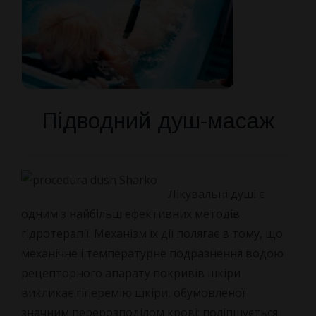
ПРО НАС
КОНТАКТИ
НОВИНИ
Про санаторій
Підводний душ-масаж
Наша команда
Як Доїхати
Лікувальні душі є
одним з найбільш ефективних методів
Відгуки
гідротерапії. Механізм їх дії полягає в тому, що
механічне і температурне подразнення водою
Правила бронювання
рецепторного апарату покривів шкіри
викликає гіперемію шкіри, обумовленої
Питання та Відповіді
значним перерозподілом крові; поліпшується