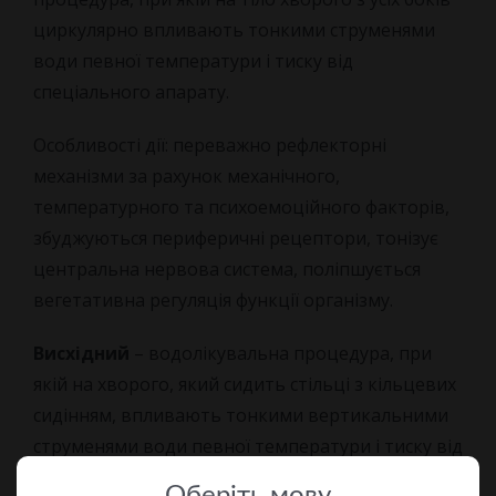
циркулярно впливають тонкими струменями
води певної температури і тиску від
спеціального апарату.
Особливості дії: переважно рефлекторні
механізми за рахунок механічного,
температурного та психоемоційного факторів,
збуджуються периферичні рецептори, тонізує
центральна нервова система, поліпшується
вегетативна регуляція функції організму.
Висхідний
– водолікувальна процедура, при
якій на хворого, який сидить стільці з кільцевих
сидінням, впливають тонкими вертикальними
струменями води певної температури і тиску від
низу до верху на область промежини.