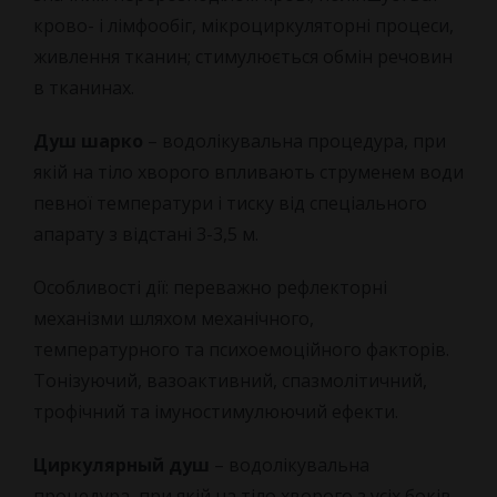
крово- і лімфообіг, мікроциркуляторні процеси,
живлення тканин; стимулюється обмін речовин
в тканинах.
Душ шарко
– водолікувальна процедура, при
якій на тіло хворого впливають струменем води
певної температури і тиску від спеціального
апарату з відстані 3-3,5 м.
Особливості дії: переважно рефлекторні
механізми шляхом механічного,
температурного та психоемоційного факторів.
Тонізуючий, вазоактивний, спазмолітичний,
трофічний та імуностимулюючий ефекти.
Циркулярный душ
– водолікувальна
процедура, при якій на тіло хворого з усіх боків