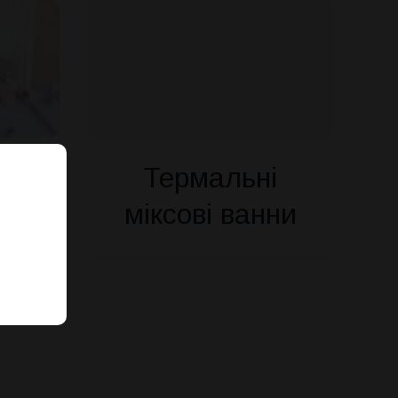
Термальні
міксові ванни