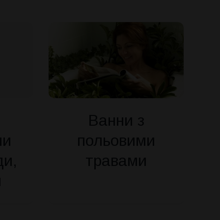
Ванни з
ми
польовими
ди,
травами
и