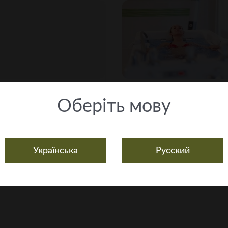
Каштанові
Ванна з
Оберiть мову
ванни
мелісою
Українська
Русский