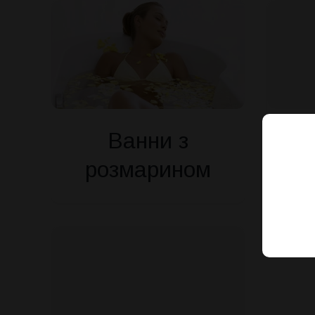
Ванни з
розмарином