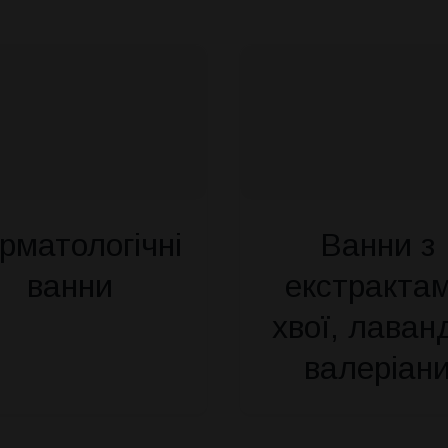
рматологічні
Ванни з
ванни
екстракта
хвої, лаван
валеріан