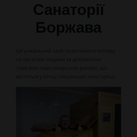
Санаторії
ПРО НАС
Боржава
КОНТАКТИ
НОВИНИ
Про санаторій
Це унікальний засіб позитивного впливу
на організм людини за допомогою
Наша команда
трав’яної пари лікарських рослин, що
містяться у бочці спеціальної конструкції.
Як Доїхати
Відгуки
Правила бронювання
Питання та Відповіді