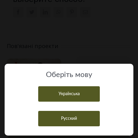
Facebook
Twitter
LinkedIn
WhatsApp
Pinterest
E-
mail:
Пов'язані проекти
Оберiть мову
Українська
Русский