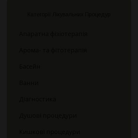
Категорії Лікувальних Процедур
Апаратна фізіотерапія
Арома- та фітотерапія
Басейн
Ванни
Діагностика
Душові процедури
Кишкові процедури